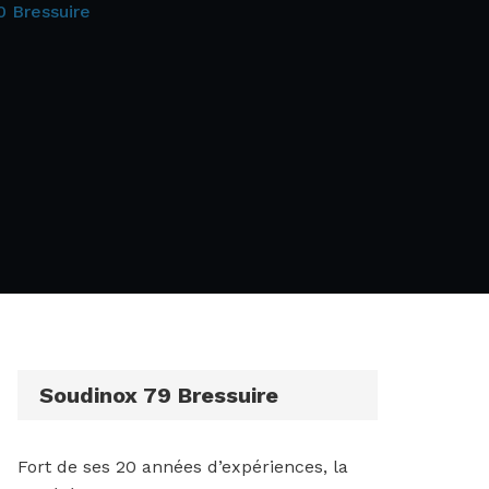
 Bressuire
Soudinox 79 Bressuire
Fort de ses 20 années d’expériences, la