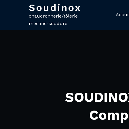
Soudinox
Accue
chaudronnerie/tôlerie
Skip
mécano-soudure
to
content
SOUDINOX
Compa