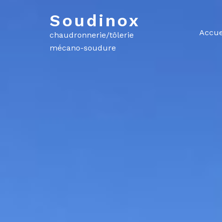
Skip
Soudinox
to
content
Accue
chaudronnerie/tôlerie
mécano-soudure